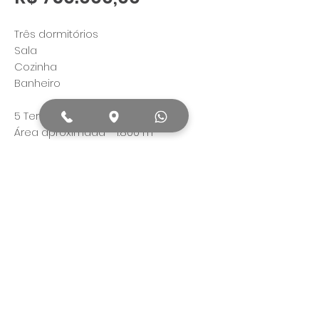
Três dormitórios
Sala
Cozinha
Banheiro
5 Terrenos
Área aproximada - 1.800 m²
Todos os dados publicados no anúncio
pertinentes ao imóvel, serão confirmados
antes da proposta final de venda ou
locação.
© Copyright 2020 Ronaldo Dachi Corretor de
Imóveis. Desenvolvido por
Gath Soluções