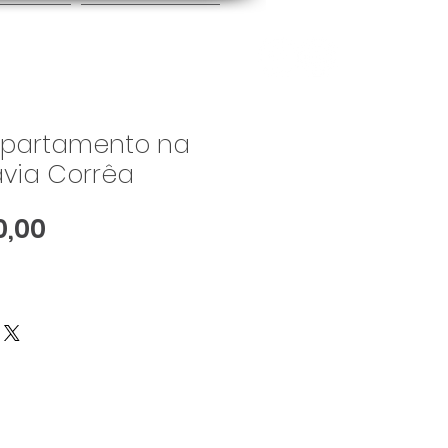
E NÓS
CONTATO
apartamento na
via Corrêa
Preço
0,00