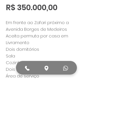
Preço
R$ 350.000,00
Em frente ao Zafari próximo a
Avenida Borges de Medeiros
Aceita permuta por casa em
Livramento
Dois domitórios
Sala
Cozinha
Dois banheiros
Área de serviço
Dependência
Todos os dados publicados no anúncio
pertinentes ao imóvel, serão confirmados
antes da proposta final de venda ou
locação.