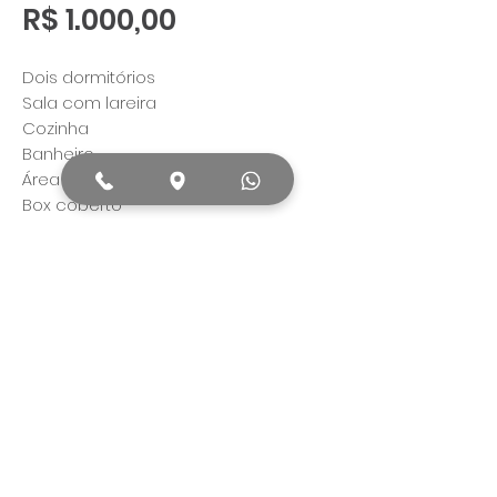
Preço
R$ 1.000,00
Dois dormitórios
Sala com lareira
Cozinha
Banheiro
Área de serviço
Box coberto
Todos os dados publicados no anúncio
pertinentes ao imóvel, serão confirmados
antes da proposta final de venda ou
locação.
© Copyright 2020 Ronaldo Dachi Corretor de
Imóveis. Desenvolvido por
Gath Soluções